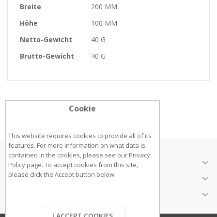
Breite
200 MM
Höhe
100 MM
Netto-Gewicht
40 G
Brutto-Gewicht
40 G
Cookie
This website requires cookies to provide all of its
features. For more information on what data is
contained in the cookies, please see our
Privacy
ÜBER UNS
Policy page
. To accept cookies from this site,
please click the Accept button below.
KUNDENSERVICE
INFORMATIONEN
I ACCEPT COOKIES