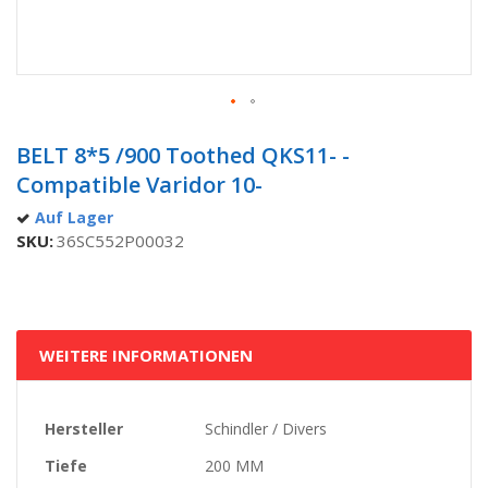
Zum
Anfang
BELT 8*5 /900 Toothed QKS11- -
der
Compatible Varidor 10-
Bildgalerie
springen
Auf Lager
SKU
36SC552P00032
WEITERE INFORMATIONEN
Weitere
Hersteller
Schindler / Divers
Informationen
Tiefe
200 MM