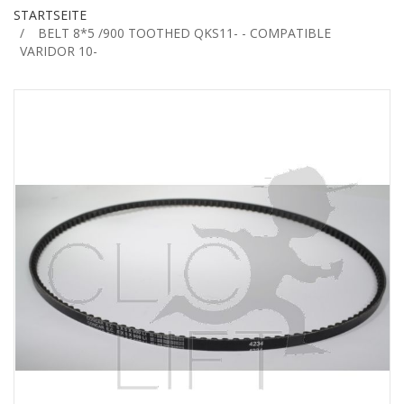
STARTSEITE
BELT 8*5 /900 TOOTHED QKS11- - COMPATIBLE
VARIDOR 10-
Zum
Ende
der
Bildgalerie
springen