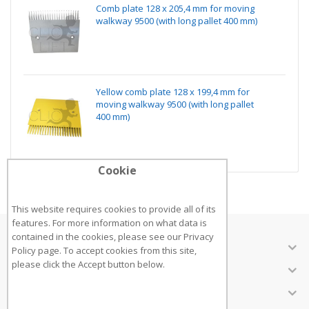
Comb plate 128 x 205,4 mm for moving
walkway 9500 (with long pallet 400 mm)
Yellow comb plate 128 x 199,4 mm for
moving walkway 9500 (with long pallet
400 mm)
Cookie
This website requires cookies to provide all of its
features. For more information on what data is
contained in the cookies, please see our
Privacy
ÜBER UNS
Policy page
. To accept cookies from this site,
please click the Accept button below.
KUNDENSERVICE
INFORMATIONEN