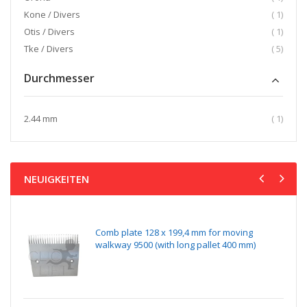
Artikel
Kone / Divers
1
Artikel
Otis / Divers
1
Artikel
Tke / Divers
5
Durchmesser
Artikel
2.44 mm
1
NEUIGKEITEN
Comb plate 128 x 199,4 mm for moving
walkway 9500 (with long pallet 400 mm)