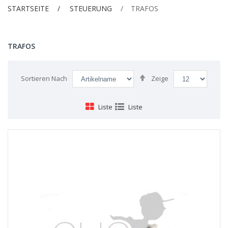
STARTSEITE
STEUERUNG
TRAFOS
TRAFOS
Absteigend
Sortieren Nach
Zeige
sortieren
Liste
Liste