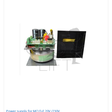
Power supply for MCI D-E 20V /230V