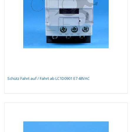
Schütz Fahrt auf / Fahrt ab LC1D0901 E7 48VAC