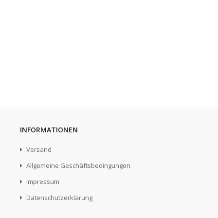
Yellow comb plate 128
x 199,4 mm for moving
walkway 9500 (with
long pallet 400 mm)
INFORMATIONEN
Versand
Allgemeine Geschäftsbedingungen
Impressum
Datenschutzerklärung