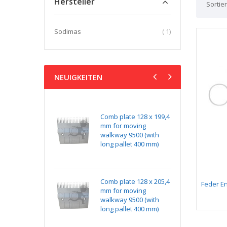
Hersteller
Sortie
Artikel
Sodimas
1
NEUIGKEITEN
kit NG240 v1
Comb plate 128 x 199,4
Ye
ditionned with
mm for moving
x 
ectors
walkway 9500 (with
wa
long pallet 400 mm)
lo
k Absorber
Comb plate 128 x 205,4
Ma
Feder E
ting Assembly on
mm for moving
15
e
walkway 9500 (with
long pallet 400 mm)