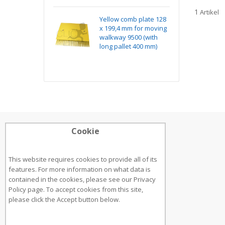
1
Artikel
ge "1" für
Yellow comb plate 128
Ma
tte GEN2
x 199,4 mm for moving
15
walkway 9500 (with
long pallet 400 mm)
Cookie
ÜBER UNS
Adresse:
This website requires cookies to provide all of its
features. For more information on what data is
Bruckstraße 8
contained in the cookies, please see our
Privacy
70734, Fellbach
Policy page
. To accept cookies from this site,
please click the Accept button below.
Telefonnummer: +49 711 21959 764
E-Mail: cliclift@elevator-store.com