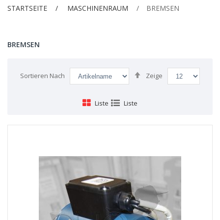
STARTSEITE
MASCHINENRAUM
BREMSEN
BREMSEN
Absteigend
Sortieren Nach
Zeige
sortieren
Liste
Liste