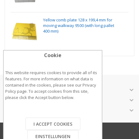
Yellow comb plate 128 x 199,4 mm for
moving walkway 9500 (with long pallet
400 mm)
Cookie
This website requires cookies to provide all of its
features. For more information on what data is
contained in the cookies, please see our
Privacy
ÜBER UNS
Policy page
. To accept cookies from this site,
please click the Accept button below.
KUNDENSERVICE
INFORMATIONEN
I ACCEPT COOKIES
Copyright © 2020
EINSTELLUNGEN