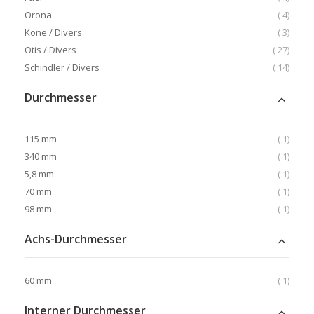
Artikel
Orona
4
Artikel
Kone / Divers
3
Artikel
Otis / Divers
27
Artikel
Schindler / Divers
14
Durchmesser
Artikel
115 mm
1
Artikel
340 mm
1
Artikel
5,8 mm
1
Artikel
70 mm
1
Artikel
98 mm
1
Achs-Durchmesser
Artikel
60 mm
1
Interner Durchmesser