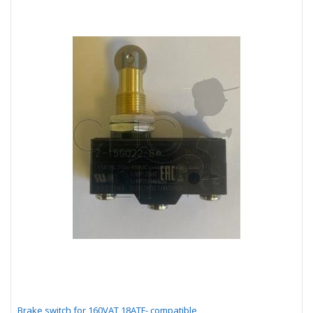
Brake switch for 160VAT 18ATF- compatible