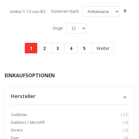
Abst
1
12
82
Sortieren Nach
Artikel
-
von
sorti
Zeige
Seite
Sie lesen gerade die Seite
Seite
Seite
Seite
Seite
Seite
1
2
3
4
5
Weiter
EINKAUFSOPTIONEN
Hersteller
Artikel
Sodimas
21
Artikel
Daldoss / Microlift
6
Artikel
Divers
3
Artikel
Faer
4