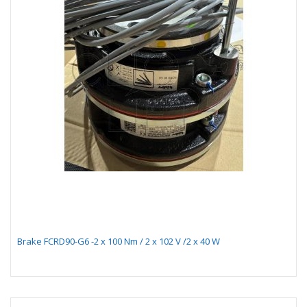
Brake FCRD90-G6 -2 x 100 Nm / 2 x 102 V /2 x 40 W