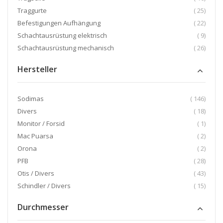
Artikel
Traggurte
25
Artikel
Befestigungen Aufhängung
22
Artikel
Schachtausrüstung elektrisch
9
Artikel
Schachtausrüstung mechanisch
26
Hersteller
Artikel
Sodimas
146
Artikel
Divers
18
Artikel
Monitor / Forsid
1
Artikel
Mac Puarsa
2
Artikel
Orona
2
Artikel
PFB
28
Artikel
Otis / Divers
43
Artikel
Schindler / Divers
15
Durchmesser