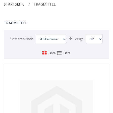
STARTSEITE
TRAGMITTEL
TRAGMITTEL
Absteigend
Sortieren Nach
Zeige
sortieren
Liste
Liste