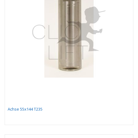
Achse 55x144 T235