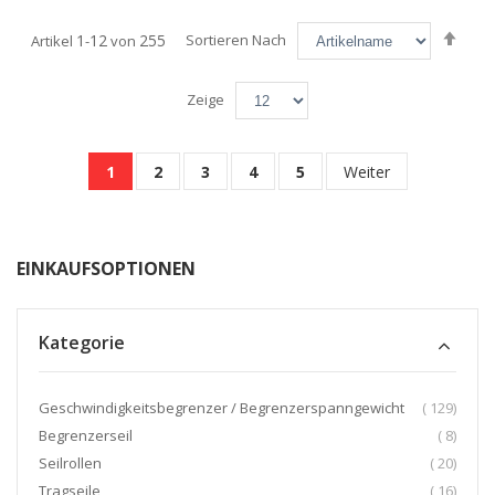
Abst
1
12
255
Sortieren Nach
Artikel
-
von
sort
Zeige
Seite
Sie lesen gerade die Seite
Seite
Seite
Seite
Seite
Seite
1
2
3
4
5
Weiter
EINKAUFSOPTIONEN
Kategorie
Artikel
Geschwindigkeitsbegrenzer / Begrenzerspanngewicht
129
Artikel
Begrenzerseil
8
Artikel
Seilrollen
20
Artikel
Tragseile
16