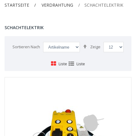
STARTSEITE
VERDRAHTUNG
SCHACHTELEKTRIK
SCHACHTELEKTRIK
Absteigend
Sortieren Nach
Zeige
sortieren
Liste
Liste