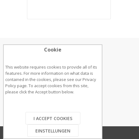
Cookie
ÜBER UNS
Adresse:
This website requires cookies to provide all of its
features. For more information on what data is
Bruckstraße 8
contained in the cookies, please see our
Privacy
70734, Fellbach
Policy page
. To accept cookies from this site,
please click the Accept button below.
Telefonnummer: +49 711 21959 764
E-Mail: cliclift@elevator-store.com
I ACCEPT COOKIES
EINSTELLUNGEN
Copyright © 2020