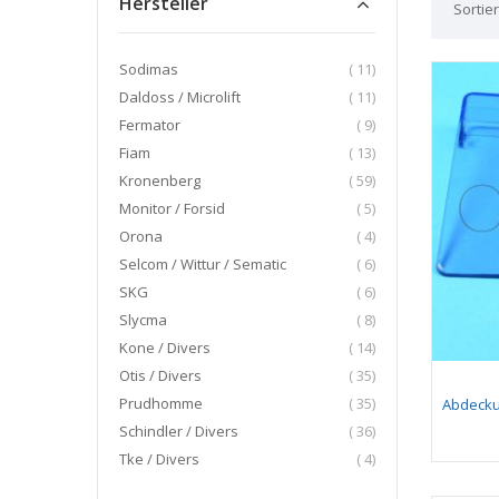
Hersteller
Sortie
Artikel
Sodimas
11
Artikel
Daldoss / Microlift
11
Artikel
Fermator
9
Artikel
Fiam
13
Artikel
Kronenberg
59
Artikel
Monitor / Forsid
5
Artikel
Orona
4
Artikel
Selcom / Wittur / Sematic
6
Artikel
SKG
6
Artikel
Slycma
8
Artikel
Kone / Divers
14
Artikel
Otis / Divers
35
Artikel
Prudhomme
35
Abdecku
Artikel
Schindler / Divers
36
Artikel
Tke / Divers
4