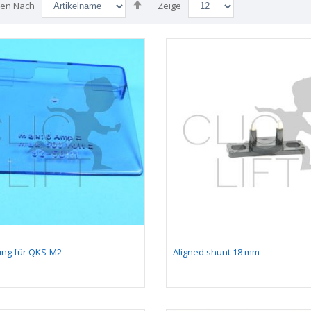
Absteigend
ren Nach
Zeige
sortieren
ng für QKS-M2
Aligned shunt 18 mm