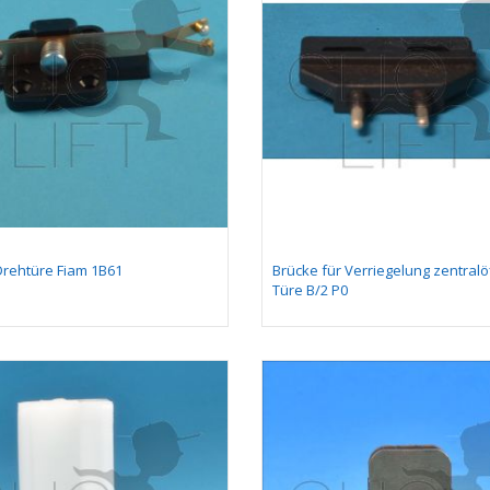
Drehtüre Fiam 1B61
Brücke für Verriegelung zentral
Türe B/2 P0