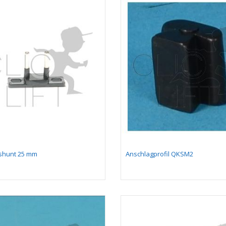
 shunt 25 mm
Anschlagprofil QKSM2