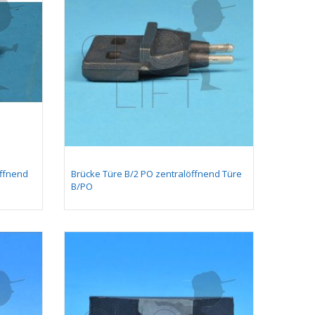
öffnend
Brücke Türe B/2 PO zentralöffnend Türe
B/PO